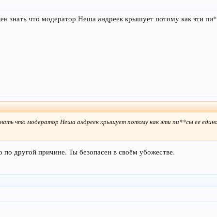
олжен знать что модератор Неша андреек крышует потому как эти п
н знать что модератор Неша андреек крышует потому как эти пи**сы ее еди
 но по другой причине. Ты безопасен в своём убожестве.