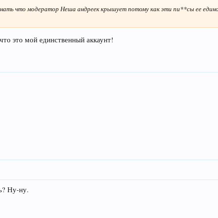
н знать что модератор Неша андреек крышует потому как эти пи**сы ее еди
что это мой единственный аккаунт!
ь? Ну-ну.