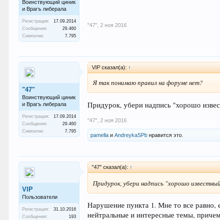
Воинствующий циник
и Врагъ либерала
Регистрация:
17.09.2014
"47"
,
2 ноя 2016
Сообщения:
29.460
Симпатии:
7.795
VIP сказал(а):
↑
Я так понимаю правил на форуме нет?
"47"
Воинствующий циник
Придурок, убери надпись "хорошо извес
и Врагъ либерала
Регистрация:
17.09.2014
"47"
,
2 ноя 2016
Сообщения:
29.460
Симпатии:
7.795
pamella
и
AndreykaSPb
нравится это.
"47" сказал(а):
↑
Придурок, убери надпись "хорошо известный
VIP
Пользователи
Нарушение пункта 1. Мне то все равно,
Регистрация:
31.10.2016
нейтральные и интересные темы, причем 
Сообщения:
193