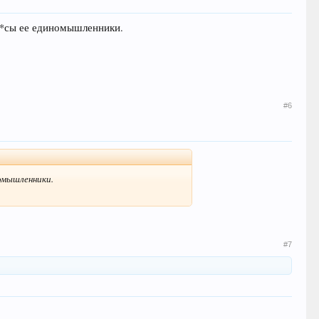
и**сы ее единомышленники.
#6
номышленники.
#7