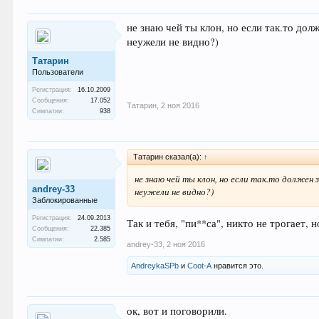
не знаю чей ты клон, но если так.то д
неужели не видно?)
Татарин
Пользователи
Регистрация:
16.10.2009
Сообщения:
17.052
Татарин
,
2 ноя 2016
Симпатии:
938
Татарин сказал(а):
↑
не знаю чей ты клон, но если так.то долже
andrey-33
неужели не видно?)
Заблокированные
Регистрация:
24.09.2013
Так и тебя, "пи**са", никто не трогает,
Сообщения:
22.385
Симпатии:
2.585
andrey-33
,
2 ноя 2016
AndreykaSPb
и
Coot-A
нравится это.
ок, вот и поговорили.