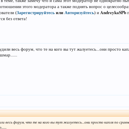
 в теме, также замечу что и сама этот модератор не однократно пы
отношении этого модератора а также поднять вопрос о целесообра
(
Зарегистрируйтесь
или
Авторизуйтесь
)
AndreykaSPb
зователи
и
ся без ответа!
лудили весь форум, что те на кого вы тут жалуетесь...они просто ка
шмар......
или весь форум, что те на кого вы тут жалуетесь...они просто капля по срав
.....