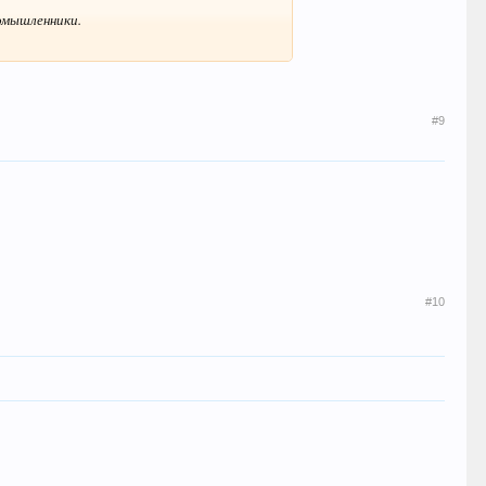
номышленники.
#9
#10