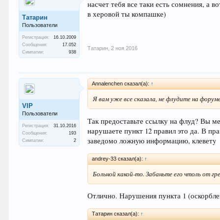
насчет тебя все таки есть сомнения, а 
в херовой ты компашке)
Татарин
Пользователи
Регистрация:
16.10.2009
Сообщения:
17.052
Татарин
,
2 ноя 2016
Симпатии:
938
Annalenchen сказал(а):
↑
Я вам уже все сказала, не флудите на форум
VIP
Пользователи
Так предоставьте ссылку на флуд? Вы ме
Регистрация:
31.10.2016
нарушаете пункт 12 правил это да. В пра
Сообщения:
193
заведомо ложнyю инфоpмацию, клеветy
Симпатии:
2
andrey-33 сказал(а):
↑
Больной какой-то. Забаньте его чтоль от гре
Отлично. Нарушения пункта 1 (оскорблен
Татарин сказал(а):
↑