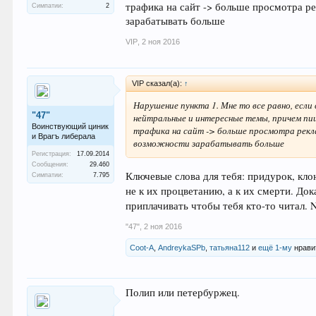
трафика на сайт -> больше просмотра р
Симпатии:
2
зарабатывать больше
VIP
,
2 ноя 2016
VIP сказал(а):
↑
Нарушение пункта 1. Мне то все равно, ес
"47"
нейтральные и интересные темы, причем пишу
Воинствующий циник
трафика на сайт -> больше просмотра рек
и Врагъ либерала
возможности зарабатывать больше
Регистрация:
17.09.2014
Сообщения:
29.460
Ключевые слова для тебя: придурок, кл
Симпатии:
7.795
не к их процветанию, а к их смерти. До
приплачивать чтобы тебя кто-то читал. Nu
"47"
,
2 ноя 2016
Coot-A
,
AndreykaSPb
,
татьяна112
и
ещё 1-му
нрави
Полип или петербуржец.