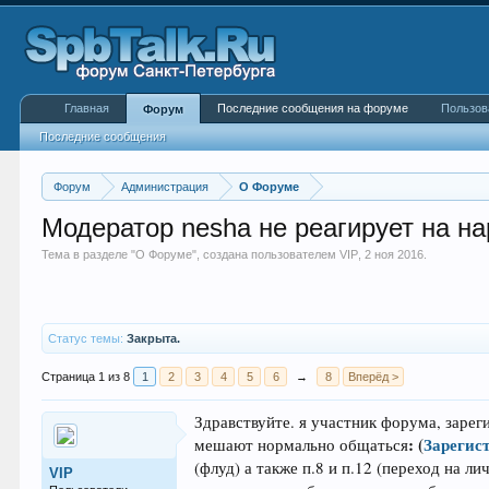
Главная
Последние сообщения на форуме
Пользов
Форум
Последние сообщения
Форум
Администрация
О Форуме
Модератор nesha не реагирует на н
Тема в разделе "
О Форуме
", создана пользователем
VIP
,
2 ноя 2016
.
Статус темы:
Закрыта.
Страница 1 из 8
1
2
3
4
5
6
→
8
Вперёд >
Здравствуйте. я участник форума, зарег
:
(
Зарегис
мешают нормально общаться
(флуд) а также п.8 и п.12 (переход на ли
VIP