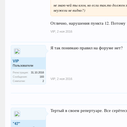
не знаю чей ты клон, но если так.то долже
неужели не видно?)
Отлично, нарушения пункта 12. Потому 
VIP
,
2 ноя 2016
Я так понимаю правил на форуме нет?
VIP
Пользователи
Регистрация:
31.10.2016
Сообщения:
193
VIP
,
2 ноя 2016
Симпатии:
2
Тертый в своем репертуаре. Все серётес
"47"