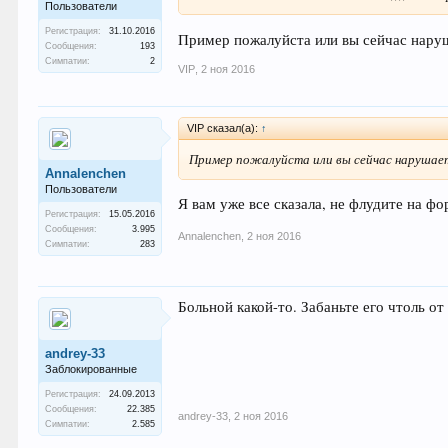
Пользователи
Регистрация:
31.10.2016
Пример пожалуйста или вы сейчас нару
Сообщения:
193
Симпатии:
2
VIP
,
2 ноя 2016
VIP сказал(а):
↑
Пример пожалуйста или вы сейчас нарушае
Annalenchen
Пользователи
Я вам уже все сказала, не флудите на ф
Регистрация:
15.05.2016
Сообщения:
3.995
Annalenchen
,
2 ноя 2016
Симпатии:
283
Больной какой-то. Забаньте его чтоль от 
andrey-33
Заблокированные
Регистрация:
24.09.2013
Сообщения:
22.385
andrey-33
,
2 ноя 2016
Симпатии:
2.585