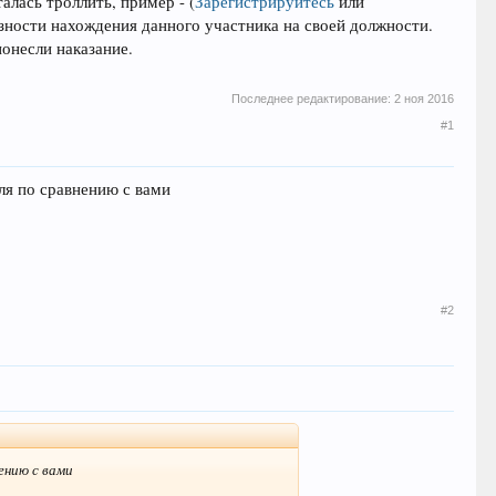
талась троллить, пример -
(
Зарегистрируйтесь
или
зности нахождения данного участника на своей должности.
понесли наказание.
Последнее редактирование:
2 ноя 2016
#1
пля по сравнению с вами
#2
нению с вами