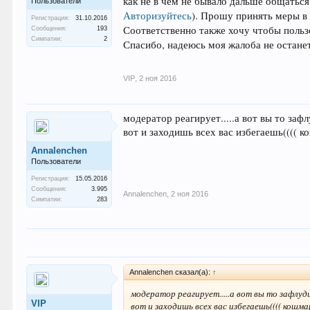
как не в чем не бывало дальше общаться
Пользователи
Авторизуйтесь
)
. Прошу принять меры в 
Регистрация:
31.10.2016
Соответственно также хочу чтобы поль
Сообщения:
193
Симпатии:
2
Спасибо, надеюсь моя жалоба не останет
VIP
,
2 ноя 2016
модератор реагирует.....а вот вы то заф
вот и заходишь всех вас избегаешь(((( ко
Annalenchen
Пользователи
Регистрация:
15.05.2016
Сообщения:
3.995
Annalenchen
,
2 ноя 2016
Симпатии:
283
Annalenchen сказал(а):
↑
модератор реагирует.....а вот вы то зафлуд
VIP
вот и заходишь всех вас избегаешь(((( кошмар.