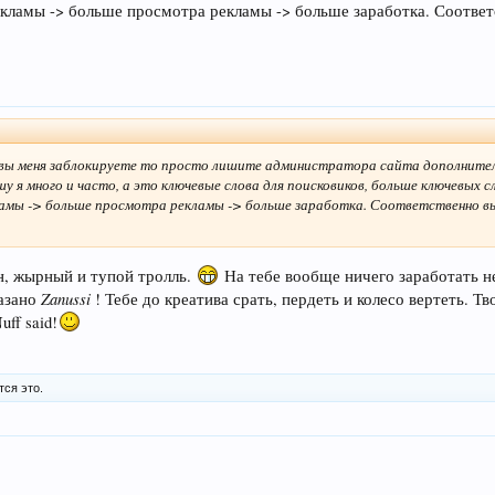
екламы -> больше просмотра рекламы -> больше заработка. Соотве
ли вы меня заблокируете то просто лишите администратора сайта дополнит
 я много и часто, а это ключевые слова для поисковиков, больше ключевых 
ламы -> больше просмотра рекламы -> больше заработка. Соответственно 
он, жырный и тупой тролль.
На тебе вообще ничего заработать н
Zanussi
казано
! Тебе до креатива срать, пердеть и колесо вертеть. Т
ff said!
тся это.