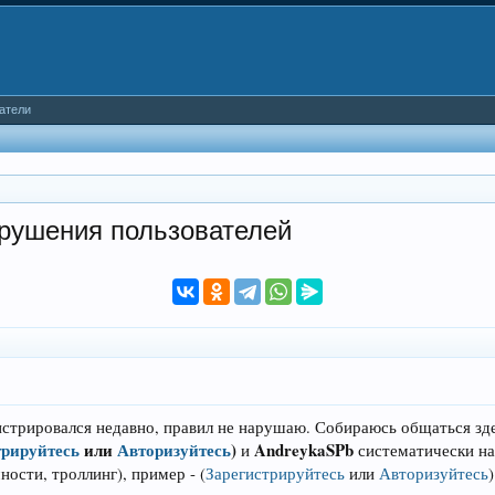
атели
арушения пользователей
истрировался недавно, правил не нарушаю. Собираюсь общаться зде
трируйтесь
или
Авторизуйтесь
)
AndreykaSPb
и
систематически на
чности, троллинг), пример -
(
Зарегистрируйтесь
или
Авторизуйтесь
)