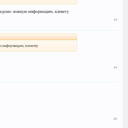
едомо ложнyю инфоpмацию, клеветy
#3
ю инфоpмацию, клеветy
#4
#5