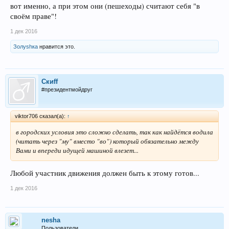
вот именно, а при этом они (пешеходы) считают себя "в
своём праве"!
1 дек 2016
Золуshка
нравится это.
Скиff
#президентмойдруг
viktor706 сказал(а):
↑
в городских условия это сложно сделать, так как найдётся водила
(читать через "му" вместо "во") который обязательно между
Вами и впереди идущей машиной влезет...
Любой участник движения должен быть к этому готов...
1 дек 2016
nesha
Пользователи