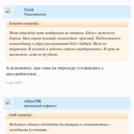
Cinik
Пользователи
Золуshка сказал(а):
↑
Меня однажды чуть кандрашка не хватила. Едем с мужем по
дороге. Нам горит зеленый, пешеходам - красный. Подъезжаем к
пешеходнику и вдруг выскакивают дед с бабкой. Муж по
тормозам. Я головой в лобовое стекло шандарахаюсь. Я чуть не
выскочила, сама их не убила.
А вспомните, как сами на переходе столкнулись с
автолюбителем ...
1 дек 2016
viktor706
фатальный пофигист
Скиff сказал(а):
↑
Водитель обязан соблюдать дистанцию в соответствии с
погодными условиями...