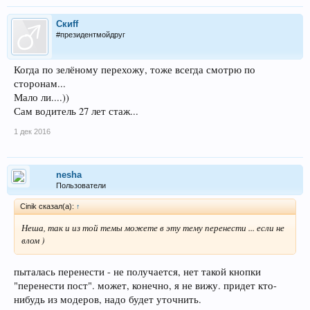
Скиff
#президентмойдруг
Когда по зелёному перехожу, тоже всегда смотрю по
сторонам...
Мало ли....))
Сам водитель 27 лет стаж...
1 дек 2016
nesha
Пользователи
Cinik сказал(а):
↑
Неша, так и из той темы можете в эту тему перенести ... если не
влом )
пыталась перенести - не получается, нет такой кнопки
"перенести пост". может, конечно, я не вижу. придет кто-
нибудь из модеров, надо будет уточнить.