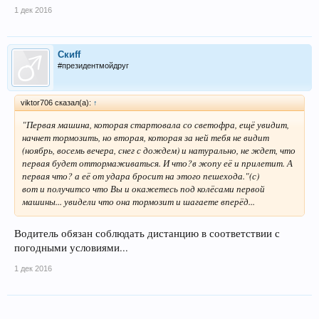
1 дек 2016
Скиff
#президентмойдруг
viktor706 сказал(а):
↑
"Первая машина, которая стартовала со светофра, ещё увидит,
начнет тормозить, но вторая, которая за ней тебя не видит
(ноябрь, восемь вечера, снег с дождем) и натурально, не ждет, что
первая будет оттормаживаться. И что?в жопу её и прилетит. А
первая что? а её от удара бросит на этого пешехода."(с)
вот и получитсо что Вы и окажетесь под колёсами первой
машины... увидели что она тормозит и шагаете вперёд...
Водитель обязан соблюдать дистанцию в соответствии с
погодными условиями...
1 дек 2016