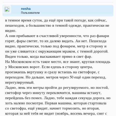
nesha
Пользователи
в темное время суток, да ещё при такой погоде, как сейчас,
пешеходов, а большинство в темной одежде, практически не
видно.
А они прибывают в счастливой уверенности, что раз фанари
горят, фары светят, то их далеко видать. Ан нет. Пешехода
видно, практически, только под фонарем, метр в сторону и
он уже сливается с окружающим мраком, с темной дорогой.
Виден только, когда выскакивает прямо в свет фар.
На Московском есть такое место, все знают, круглая площадь
у Московских ворот. Если едешь в сторону центра,
проезжаешь вертушку и сразу встаешь на светофоре, с
переходом. Но дальше, метров через 50 ещё один переход,
нерегулируемый.
Ладно, лень эти метры пройти до регулируемого, но постой,
светофор через минуту переключится, машины встанут,
перейдешь без помех. Ладно, тебе каждая секунда дорога, но
хоть налево посмотри. Первая машина, которая стартовала
со светофра, ещё увидит, начнет тормозить, но вторая,
которая за ней тебя не видит (ноябрь, восемь вечера, снег с