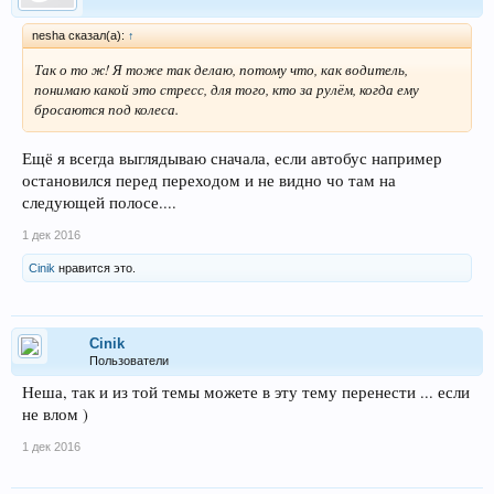
nesha сказал(а):
↑
Так о то ж! Я тоже так делаю, потому что, как водитель,
понимаю какой это стресс, для того, кто за рулём, когда ему
бросаются под колеса.
Ещё я всегда выглядываю сначала, если автобус например
остановился перед переходом и не видно чо там на
следующей полосе....
1 дек 2016
Cinik
нравится это.
Cinik
Пользователи
Неша, так и из той темы можете в эту тему перенести ... если
не влом )
1 дек 2016