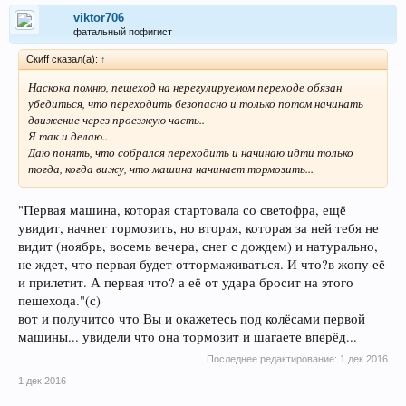
viktor706
фатальный пофигист
Скиff сказал(а):
↑
Наскока помню, пешеход на нерегулируемом переходе обязан
убедиться, что переходить безопасно и только потом начинать
движение через проезжую часть..
Я так и делаю..
Даю понять, что собрался переходить и начинаю идти только
тогда, когда вижу, что машина начинает тормозить...
"Первая машина, которая стартовала со светофра, ещё
увидит, начнет тормозить, но вторая, которая за ней тебя не
видит (ноябрь, восемь вечера, снег с дождем) и натурально,
не ждет, что первая будет оттормаживаться. И что?в жопу её
и прилетит. А первая что? а её от удара бросит на этого
пешехода."(с)
вот и получитсо что Вы и окажетесь под колёсами первой
машины... увидели что она тормозит и шагаете вперёд...
Последнее редактирование:
1 дек 2016
1 дек 2016