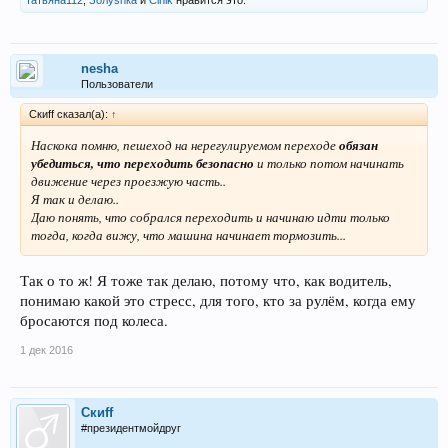
татьяна112
,
Золуshка
и
Cinik
нравится это.
nesha
Пользователи
Скиff сказал(а):
↑
Наскока помню, пешеход на нерегулируемом переходе
обязан
убедиться, что переходить безопасно
и только потом начинать
движение через проезжую часть..
Я так и делаю..
Даю понять, что собрался переходить и начинаю идти только
тогда, когда вижу, что машина начинает тормозить...
Так о то ж! Я тоже так делаю, потому что, как водитель,
понимаю какой это стресс, для того, кто за рулём, когда ему
бросаются под колеса.
1 дек 2016
Скиff
#президентмойдруг