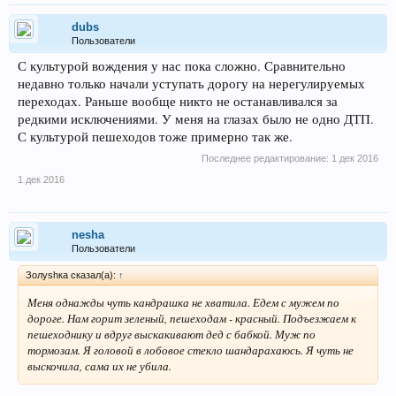
dubs
Пользователи
С культурой вождения у нас пока сложно. Сравнительно
недавно только начали уступать дорогу на нерегулируемых
переходах. Раньше вообще никто не останавливался за
редкими исключениями. У меня на глазах было не одно ДТП.
С культурой пешеходов тоже примерно так же.
Последнее редактирование:
1 дек 2016
1 дек 2016
nesha
Пользователи
Золуshка сказал(а):
↑
Меня однажды чуть кандрашка не хватила. Едем с мужем по
дороге. Нам горит зеленый, пешеходам - красный. Подъезжаем к
пешеходнику и вдруг выскакивают дед с бабкой. Муж по
тормозам. Я головой в лобовое стекло шандарахаюсь. Я чуть не
выскочила, сама их не убила.