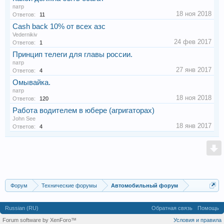
патр
18 ноя 2018
Ответов:
11
Сash back 10% от всех азс
Vedernikiv
24 фев 2017
Ответов:
1
Принцип телеги для главы россии.
патр
27 янв 2017
Ответов:
4
Омывайка.
патр
18 ноя 2018
Ответов:
120
Работа водителем в юбере (агригаторах)
John See
18 янв 2017
Ответов:
4
Форум
Технические форумы
Автомобильный форум
Russian (RU)
Обратная связь
Помощь
Forum software by XenForo™
Условия и правила