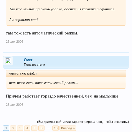
Так что мыльница очень удобна, достал из кармана и сфоткал.
А с зеркалом как?
там тож есть автоматический режим..
23 дек 2006
Over
Пользователи
Кирилл сказал(а):
↑
там тож есть автоматический режим..
Причем работает гораздо качественней, чем на мыльнице.
23 дек 2006
(Вы должны войти или зарегистрироваться, чтобы ответить.)
1
2
3
4
5
6
→
16
Вперёд >