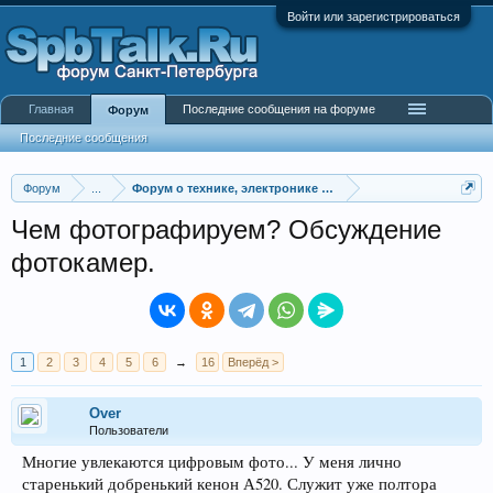
Войти или зарегистрироваться
Главная
Последние сообщения на форуме
Форум
Последние сообщения
Форум
...
Форум о технике, электронике и гаджетах
Чем фотографируем? Обсуждение
фотокамер.
1
2
3
4
5
6
→
16
Вперёд >
Over
Пользователи
Многие увлекаются цифровым фото... У меня лично
старенький добренький кенон А520. Служит уже полтора