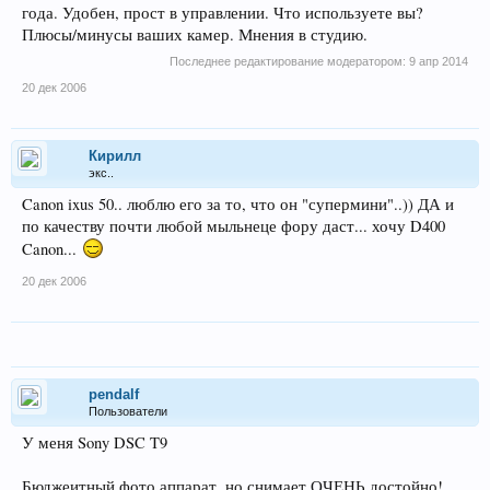
года. Удобен, прост в управлении. Что используете вы?
Плюсы/минусы ваших камер. Мнения в студию.
Последнее редактирование модератором:
9 апр 2014
20 дек 2006
Кирилл
экс..
Canon ixus 50.. люблю его за то, что он "супермини"..)) ДА и
по качеству почти любой мыльнеце фору даст... хочу D400
Canon...
20 дек 2006
pendalf
Пользователи
У меня Sony DSC T9
Бюджеитный фото аппарат, но снимает ОЧЕНЬ достойно!