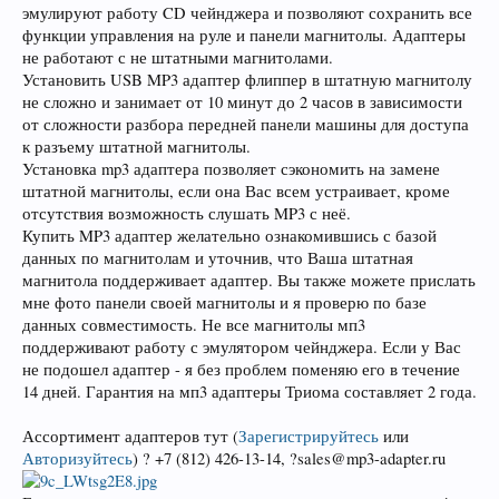
эмулируют работу CD чейнджера и позволяют сохранить все
функции управления на руле и панели магнитолы. Адаптеры
не работают с не штатными магнитолами.
Установить USB MP3 адаптер флиппер в штатную магнитолу
не сложно и занимает от 10 минут до 2 часов в зависимости
от сложности разбора передней панели машины для доступа
к разъему штатной магнитолы.
Установка mp3 адаптера позволяет сэкономить на замене
штатной магнитолы, если она Вас всем устраивает, кроме
отсутствия возможность слушать MP3 с неё.
Купить MP3 адаптер желательно ознакомившись с базой
данных по магнитолам и уточнив, что Ваша штатная
магнитола поддерживает адаптер. Вы также можете прислать
мне фото панели своей магнитолы и я проверю по базе
данных совместимость. Не все магнитолы мп3
поддерживают работу с эмулятором чейнджера. Если у Вас
не подошел адаптер - я без проблем поменяю его в течение
14 дней. Гарантия на мп3 адаптеры Триома составляет 2 года.
Ассортимент адаптеров тут
(
Зарегистрируйтесь
или
Авторизуйтесь
)
? +7 (812) 426-13-14, ?sales@mp3-adapter.ru