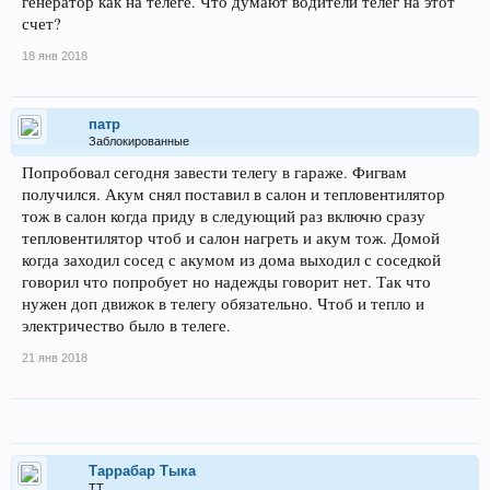
генератор как на телеге. Что думают водители телег на этот
счет?
18 янв 2018
патр
Заблокированные
Попробовал сегодня завести телегу в гараже. Фигвам
получился. Акум снял поставил в салон и тепловентилятор
тож в салон когда приду в следующий раз включю сразу
тепловентилятор чтоб и салон нагреть и акум тож. Домой
когда заходил сосед с акумом из дома выходил с соседкой
говорил что попробует но надежды говорит нет. Так что
нужен доп движок в телегу обязательно. Чтоб и тепло и
электричество было в телеге.
21 янв 2018
Таррабар Тыка
ТТ