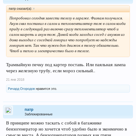
патр сказал(а):
↑
Попробовал сегодня завести телегу в гараже. Фигвам получился.
Акум снял поставил в салон и тепловентилятор тож в салон когда
приду в следующий раз включю сразу тепловентилятор чтоб и
салон нагреть и акум тож. Домой когда заходил сосед с акумом из
дома выходил с соседкой говорил что попробует но надежды
говорит нет. Так что нужен доп движок в телегу обязательно.
Чтоб и тепло и электричество было в телеге.
Трамвайную печку под картер поставь. Или паяльная лампа
через железную трубу, если мороз сильный..
21 янв 2018
Ричард Огородов
нравится это.
патр
Заблокированные
В принципе можно таскать с собой в багажнике
бензогенератор но хочется чтоб удобно было и эконмично в
смысле места. А бензогенераторов разных как грязи.