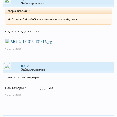
Заблокированные
патр сказал(а):
↑
дибильный долбоб говночервяк полное дерьмо
пидарок иди кюшай
17 ноя 2018
патр
Заблокированные
тупой логик пидарас
говночервяк полное дерьмо
17 ноя 2018