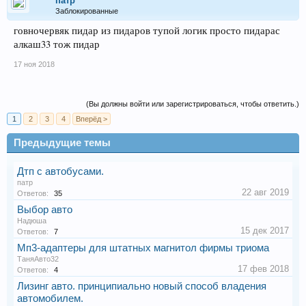
патр
Заблокированные
говночервяк пидар из пидаров тупой логик просто пидарас
алкаш33 тож пидар
17 ноя 2018
(Вы должны войти или зарегистрироваться, чтобы ответить.)
1
2
3
4
Вперёд >
Предыдущие темы
Дтп с автобусами.
патр
22 авг 2019
Ответов:
35
Выбор авто
Надюша
15 дек 2017
Ответов:
7
Мп3-адаптеры для штатных магнитол фирмы триома
ТаняАвто32
17 фев 2018
Ответов:
4
Лизинг авто. принципиально новый способ владения
автомобилем.