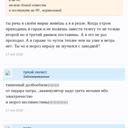
можно домой отнести
и поставить на 90 , нормальный.
ты ричь в своём мирке живёшь а я в реале. Когда утром
приходишь в гараж и не можешь завести телегу то не только
второй но и третий движок поставишь. А я это не раз
проходил. А в гараже то чуток теплее чем на улке и ветра
нет. Ты чо в мороз ниразу не мучился с заводкой?
17 ноя 2018
тупой логист
Заблокированные
типичный долбоебизм))))))))
от пидара патра...акаммулятор надо греть ночами ибо
электричество
и мороз несовместимы)))))))))))))
17 ноя 2018