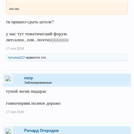
.
гы-гы.
тв пришел срать штоле?
у нас тут тематический форум.
литсалон...пля...почти)))))))))))))
17 ноя 2018
татьяна112
нравится это.
патр
Заблокированные
тупой логик пидарас
говночервяк полное дерьмо
17 ноя 2018
Ричард Огородов