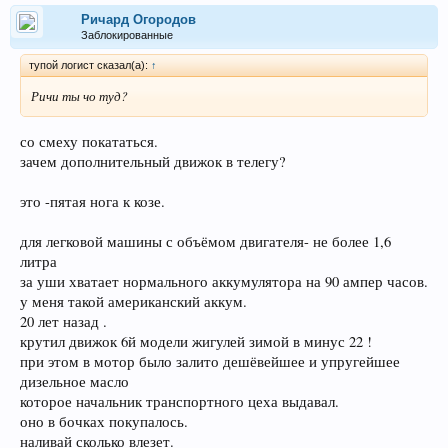
Ричард Огородов
Заблокированные
тупой логист сказал(а):
↑
Ричи ты чо туд?
со смеху покататься.
зачем дополнительный движок в телегу?
это -пятая нога к козе.
для легковой машины с объёмом двигателя- не более 1,6
литра
за уши хватает нормального аккумулятора на 90 ампер часов.
у меня такой американский аккум.
20 лет назад .
крутил движок 6й модели жигулей зимой в минус 22 !
при этом в мотор было залито дешёвейшее и упругейшее
дизельное масло
которое начальник транспортного цеха выдавал.
оно в бочках покупалось.
наливай сколько влезет.