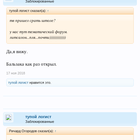
Заблокированные
тупой логист сказал(а):
↑
тв пришел срать штоле?
у нас тут тематический форум.
литсалон...пля...почти)))))))))))))
Да,я вижу.
Бальзака как раз открыл.
17 ноя 2018
тупой логист
нравится это.
тупой логист
Заблокированные
Ричард Огородов сказал(а):
↑