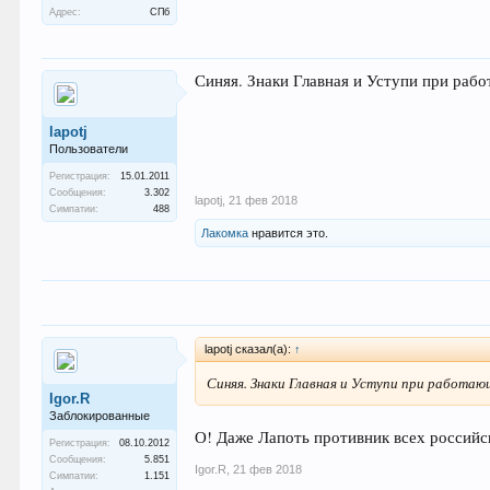
Адрес:
СПб
Синяя. Знаки Главная и Уступи при раб
lapotj
Пользователи
Регистрация:
15.01.2011
Сообщения:
3.302
lapotj
,
21 фев 2018
Симпатии:
488
Лакомка
нравится это.
lapotj сказал(а):
↑
Синяя. Знаки Главная и Уступи при работа
Igor.R
Заблокированные
О! Даже Лапоть противник всех российс
Регистрация:
08.10.2012
Сообщения:
5.851
Igor.R
,
21 фев 2018
Симпатии:
1.151