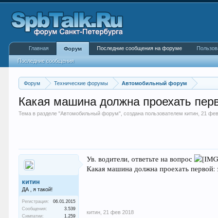
Главная
Последние сообщения на форуме
Пользов
Форум
Последние сообщения
Форум
Технические форумы
Автомобильный форум
Какая машина должна проехать пер
Тема в разделе "
Автомобильный форум
", создана пользователем
китин
,
21 фев
Ув. водители, ответьте на вопрос
Какая машина должна проехать первой: 
китин
ДА , я такой!
Регистрация:
06.01.2015
Сообщения:
3.539
китин
,
21 фев 2018
Симпатии:
1.259