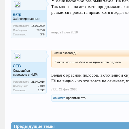
У меня несколько раз было такое. На пе
Так многие на автомате продолжали ехат
решается проехать прямо хотя я ждал ко
патр
Заблокированные
Регистрация:
15.09.2009
Сообщения:
20.228
патр
,
21 фев 2018
Симпатии:
548
китин сказал(а):
↑
Какая машина должна проехать первой:
ЛEB
Спасшийся
Белая с красной полосой, включённой с
пассажир с «МР»
Её не видно - но это вовсе не означает, чт
Регистрация:
21.07.2016
Сообщения:
7.049
ЛEB
,
21 фев 2018
Симпатии:
1.272
Лакомка
нравится это.
Предыдущие темы