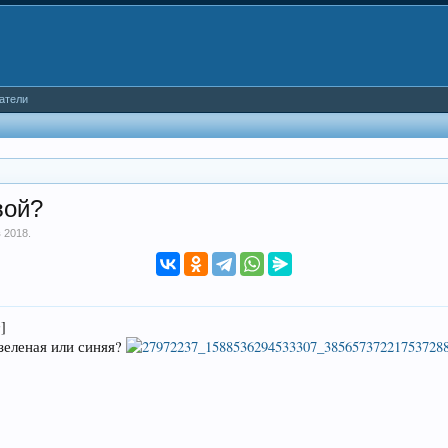
атели
вой?
 2018
.
зеленая или синяя?