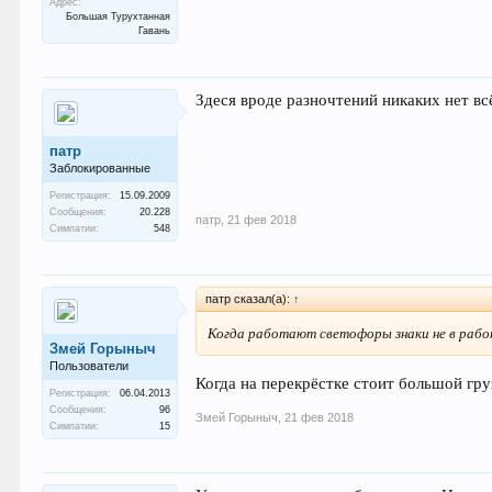
Адрес:
Большая Турухтанная
Гавань
Здеся вроде разночтений никаких нет вс
патр
Заблокированные
Регистрация:
15.09.2009
Сообщения:
20.228
патр
,
21 фев 2018
Симпатии:
548
патр сказал(а):
↑
Когда работают светофоры знаки не в рабо
Змей Горыныч
Пользователи
Когда на перекрёстке стоит большой гру
Регистрация:
06.04.2013
Сообщения:
96
Змей Горыныч
,
21 фев 2018
Симпатии:
15