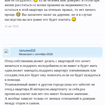
вам ее ПОДАРИТ!
Если человек вам доверяет и готов при
жизни расстаться со всеми правами на недвижимость и
остаться в этой квартире на птичьих правах, то нет ничего
проще.
Вы заплатите налог на дарение, но и в случае
наследства вы все равно его будет платить.
12 авг 2018
татьяна112
Мизантроп с сентября 2018г
Отец-собственник,может делать с квартирой что хочет:
жениться и подарить молодойжене,если живет и будет жить
один,может завещать,подарить квартиру племянникам или
соседям,тем,кто будет ему помогать,если он будет нуждаться
в помощи.
Усыновленный живет в другом городе,пока его заботит не
отец,а квартира.И интересно,квартплату за себя,раз
прописан,платит или нет-это имеет большое значение.
А вообще зависит только от личных отношений и доверии
между отцом и сыном.