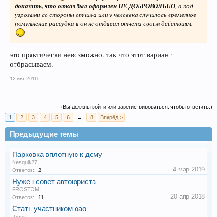
доказать, что отказ был оформлен НЕ ДОБРОВОЛЬНО
, а под
угрозами со стороны отчима или у человека случилось временное
помутнение рассудка и он не отдавал отчета своим действиям.
это практически невозможно. так что этот вариант
отбрасываем.
12 авг 2018
(Вы должны войти или зарегистрироваться, чтобы ответить.)
1
2
3
4
5
6
→
8
Вперёд >
Предыдущие темы
Парковка вплотную к дому
Nesquik27
4 мар 2019
Ответов:
2
Нужен совет автоюриста
PROSTOMI
20 апр 2018
Ответов:
11
Стать участником оао
flover