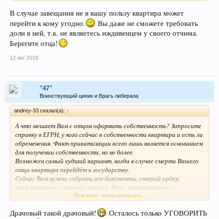
В случае завещания не в вашу пользу квартира может
перейти к кому угодно.
Вы даже не сможете требовать
доли в ней, т.к. не являетесь иждивенцем у своего отчима.
Берегите отца!
12 авг 2018
"47"
Воинствующий циник и Врагъ либерала
andrey-33 сказал(а):
↑
А что мешает Вам с отцом оформить собственность? Запросите
справку в ЕГРН, у кого сейчас в собственности квартира и есть ли
обременения. Факт приватизации всего лишь является основанием
для получении собственности, но не более.
Возможен самый худший вариант, когда в случае смерти Вашего
отца квартира перейдёт к государству.
Сейчас Вам нужно собрать все документы, старый ордер,
свидетельство о смерти матери, Ваше свидетельство о
Нажмите, чтобы раскрыть...
рождении, все дрокументы о приватизации и нотариально их
заверить.
Драчовый такой драчовый!
Осталось только УГОВОРИТЬ
Далее, с нотариально заверенными документами, паспортами
Вы