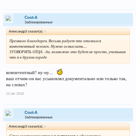
супругой до или во время брака является неотъемлемой
собственностью того, в чью собственность недвижимость была
получена (это на всякий случай).
Coot-A
Возможно Росреестр дополнительно затребует у Вас какие-то
Заблокированные
иные архивные документы.
Александр3 сказал(а):
↑
Премного благодарен. Весьма радует что отозвался
компетентный человек. Нужно осмыслить....
УГОВОРИТЬ ОТЦА - да, возможно это будет не просто, учитывая
что я в другом городе
компетентный? ну-ну...
ваш отчим-он вас усыновлял документально или только так,
на словах?
12 авг 2018
Coot-A
Заблокированные
Александр3 сказал(а):
↑
Став совершеннолетним
я выписался
в общежитие