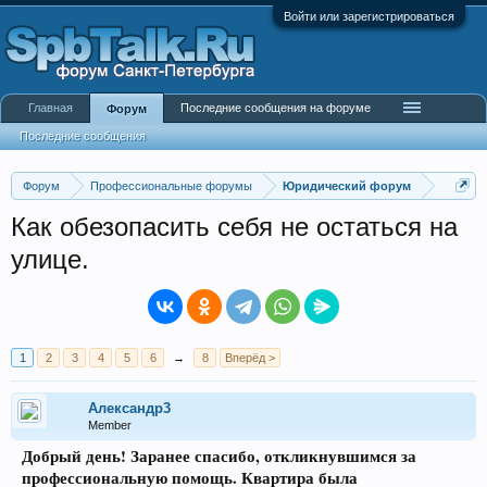
Войти или зарегистрироваться
Главная
Последние сообщения на форуме
Форум
Последние сообщения
Форум
Профессиональные форумы
Юридический форум
Как обезопасить себя не остаться на
улице.
1
2
3
4
5
6
→
8
Вперёд >
Александр3
Member
Добрый день! Заранее спасибо, откликнувшимся за
профессиональную помощь. Квартира была