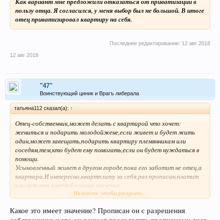
Как вариант мне предложили отказаться от приватизации в
пользу отца. Я согласился, у меня выбор был не большой. В итоге
отец приватизировал квартиру на себя.
Последнее редактирование:
12 авг 2018
12 авг 2018
"47"
Воинствующий циник и Врагъ либерала
татьяна112 сказал(а):
↑
Отец-собственник,может делать с квартирой что хочет:
жениться и подарить молодойжене,если живет и будет жить
один,может завещать,подарить квартиру племянникам или
соседям,тем,кто будет ему помогать,если он будет нуждаться в
помощи.
Усыновленный живет в другом городе,пока его заботит не отец,а
квартира.И интересно,квартплату за себя,раз прописан,платит
или нет-это имеет большое значение.
Нажмите, чтобы раскрыть...
А вообще зависит только от личных отношений и доверии между
отцом и сыном.
Какое это имеет значение? Прописан он с разрешения