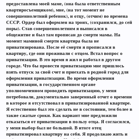
предоставлена моей маме, (она была ответственным
квартиросъемщиком), мне, (на тот момент не
совершеннолетний ребенок), и отцу, (отчим) во времена
СССР. Ордер был оформлен на троих, (сохранился, до сей
поры). Став совершеннолетним я выписался в
общежитие и был там прописан до смерти мамы. На
момент маминой смерти квартира была не
приватизирована. После её смерти я прописался в
квартиру, где они проживали с отцом. Встал вопрос о
приватизации. В это время я жил и работал в другом
городе. Что бы провести приватизацию мне пришлось
взять отпуск за свой счет и приехать в родной город для
оформления приватизации. Во время оформления
приватизации, в государственном органе
уполномоченном проводить приватизацию, у меня
потребовали, документально заверенный отчет о времени
в которое я отсутствовал в приватизированной квартире.
Я естественно был это сделать не в состоянии, тем более в
такие сжатые сроки. Как вариант мне предложили
отказаться от приватизации в пользу отца. Я согласился,
у меня выбор был не большой. В итоге отец
приватизировал квартиру на себя. Я продолжаю жить и