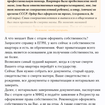
профессиональную помощь. Квартира была предоставлена моей
маме, (она была ответственным квартиросъемщиком), мне, (на
тот момент не совершеннолетний ребенок), и отцу, (отчим) во
времена СССР. Ордер был оформлен на троих, (сохранился, до
сей поры). Став совершеннолетним я выписался в общежитие и
был там прописан до смерти мамы. На момент маминой
смерти квартира была не приватизирована. После её смерти я
Нажмите, чтобы раскрыть...
прописался в квартиру, где они проживали с отцом. Встал
вопрос о приватизации. В это время я жил и работал в другом
А что мешает Вам с отцом оформить собственность?
городе. Что бы провести приватизацию мне пришлось взять
Запросите справку в ЕГРН, у кого сейчас в собственности
отпуск за свой счет и приехать в родной город для оформления
приватизации. Во время оформления приватизации, в
квартира и есть ли обременения. Факт приватизации всего
государственном органе уполномоченном проводить
лишь является основанием для получении собственности, но
приватизацию, у меня потребовали, документально заверенный
не более.
отчет о времени в которое я отсутствовал в
Возможен самый худший вариант, когда в случае смерти
приватизированной квартире. Я естественно был это сделать
Вашего отца квартира перейдёт к государству.
не в состоянии, тем более в такие сжатые сроки. Как вариант
Сейчас Вам нужно собрать все документы, старый ордер,
мне предложили отказаться от приватизации в пользу отца. Я
свидетельство о смерти матери, Ваше свидетельство о
согласился, у меня выбор был не большой. В итоге отец
рождении, все дрокументы о приватизации и нотариально их
приватизировал квартиру на себя. Я продолжаю жить и
заверить.
работать в другом городе. И всё бы ни чего, но последнее время
меня беспокоят смутные сомнения. Суть моей просьбы в
Далее, с нотариально заверенными документами, паспортами
следующем: подскажите пожалуйста, чем мне грозит
Вы с отцом едете в МФЦ и подаёте заявление в Росреестр на
сегодняшняя ситуация и как я могу себя обезопасить. И какие
оформление права собственности. Рекомендую оформлять
«железные» права у меня есть на случай неприятностей, если
собственность на Вас, а не на отца. А также советую, если