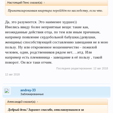
Настоящий Пенс сказал(а):
↑
Приватизированная квартира перейдёт по наследству, если что.
Да, это разумеется. Это наименее худшее))
Имелись ввиду более неприятные вещи: такие как,
неожиданные действия отца, по тем или иным причинам,
например появление сердобольной бабушки,(девушки,
женщины) способствующей составлению завещания не в мою
пользу. Ну или откровенное мошенничество - пожилой
человек, один, родственников рядом нет, ...итд. Или
например есть племянница - завещание в её пользу , такой
поворот. Он все таки отчим.
Последнее редактирование:
12 авг 2018
12 авг 2018
andrey-33
Заблокированные
Александр3 сказал(а):
↑
Добрый день! Заранее спасибо, откликнувшимся за