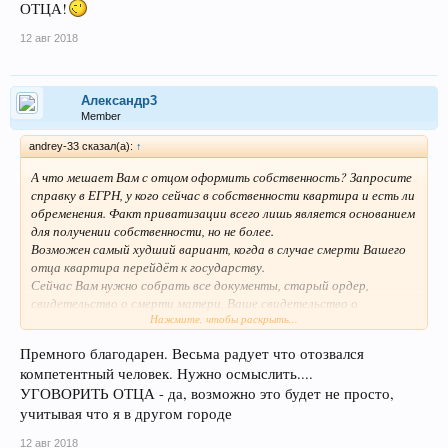
с отцом едете в МФЦ и подаёте заявление в Росреестр на
ОТЦА!
оформление права собственности. Рекомендую оформлять
12 авг 2018
собственность на Вас, а не на отца.
А также советую, если Вы
женаты, заключить брачный договор о том, что любая
недвижимость обретённая в собственность Вами или Вашей
супругой до или во время брака является неотъемлемой
Александр3
собственностью того, в чью собственность недвижимость была
Member
получена (это на всякий случай).
andrey-33 сказал(а):
↑
Возможно Росреестр дополнительно затребует у Вас какие-то
иные архивные документы.
А что мешает Вам с отцом оформить собственность? Запросите
справку в ЕГРН, у кого сейчас в собственности квартира и есть ли
обременения. Факт приватизации всего лишь является основанием
для получении собственности, но не более.
Возможен самый худший вариант, когда в случае смерти Вашего
отца квартира перейдёт к государству.
Сейчас Вам нужно собрать все документы, старый ордер,
свидетельство о смерти матери, Ваше свидетельство о
Нажмите, чтобы раскрыть...
рождении, все дрокументы о приватизации и нотариально их
заверить.
Премного благодарен. Весьма радует что отозвался
Далее, с нотариально заверенными документами, паспортами Вы с
компетентный человек. Нужно осмыслить....
отцом едете в МФЦ и подаёте заявление в Росреестр на
оформление права собственности. Рекомендую оформлять
УГОВОРИТЬ ОТЦА - да, возможно это будет не просто,
собственность на Вас, а не на отца. А также советую, если Вы
учитывая что я в другом городе
женаты, заключить брачный договор о том, что любая
12 авг 2018
недвижимость обретённая в собственность Вами или Вашей