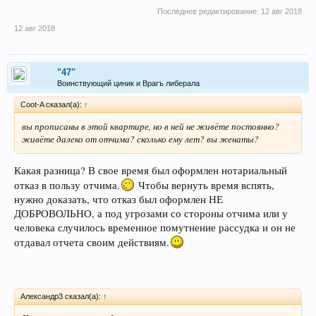
Последнее редактирование:
12 авг 2018
12 авг 2018
"47"
Воинствующий циник и Врагъ либерала
Coot-A сказал(а):
↑
вы прописаны в этой квартире, но в ней не живёте постоянно?
живёте далеко от отчима? сколько ему лет? вы женаты?
Какая разница? В свое время был оформлен нотариальный
отказ в пользу отчима.
Чтобы вернуть время вспять,
нужно доказать, что отказ был оформлен НЕ
ДОБРОВОЛЬНО, а под угрозами со стороны отчима или у
человека случилось временное помутнение рассудка и он не
отдавал отчета своим действиям.
Александр3 сказал(а):
↑