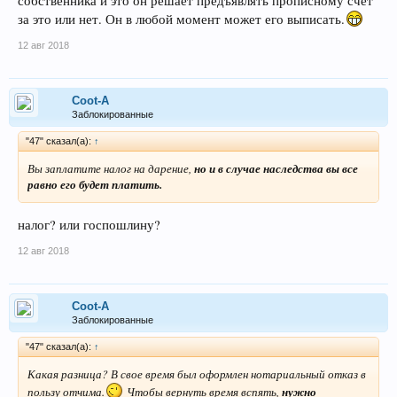
собственника и это он решает предъявлять прописному счет
за это или нет. Он в любой момент может его выписать.
12 авг 2018
Coot-A
Заблокированные
"47" сказал(а):
↑
Вы заплатите налог на дарение,
но и в случае наследства вы все
равно его будет платить.
налог? или госпошлину?
12 авг 2018
Coot-A
Заблокированные
"47" сказал(а):
↑
Какая разница? В свое время был оформлен нотариальный отказ в
пользу отчима.
Чтобы вернуть время вспять,
нужно