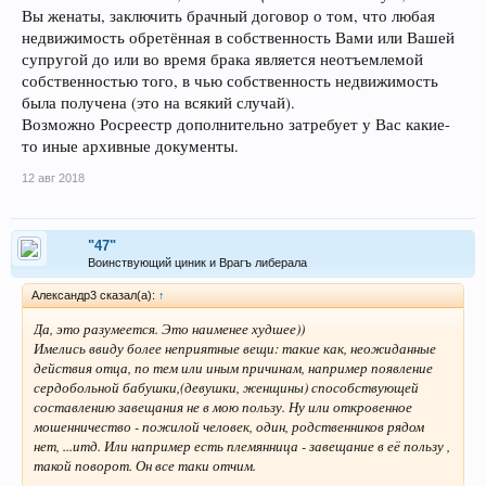
таковые произойдут. Спасибо.
Вы женаты, заключить брачный договор о том, что любая
недвижимость обретённая в собственность Вами или Вашей
супругой до или во время брака является неотъемлемой
собственностью того, в чью собственность недвижимость
была получена (это на всякий случай).
Возможно Росреестр дополнительно затребует у Вас какие-
то иные архивные документы.
12 авг 2018
"47"
Воинствующий циник и Врагъ либерала
Александр3 сказал(а):
↑
Да, это разумеется. Это наименее худшее))
Имелись ввиду более неприятные вещи: такие как, неожиданные
действия отца, по тем или иным причинам, например появление
сердобольной бабушки,(девушки, женщины) способствующей
составлению завещания не в мою пользу. Ну или откровенное
мошенничество - пожилой человек, один, родственников рядом
нет, ...итд. Или например есть племянница - завещание в её пользу ,
такой поворот. Он все таки отчим.