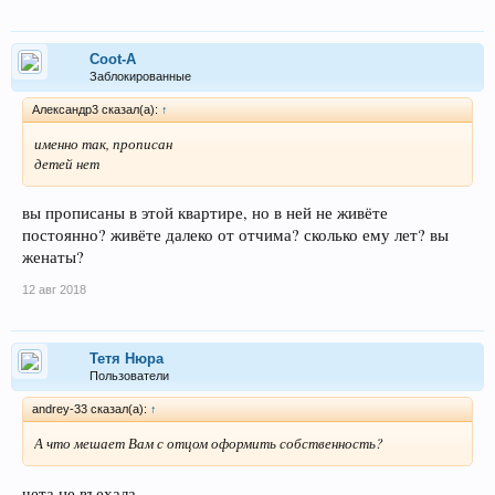
Coot-A
Заблокированные
Александр3 сказал(а):
↑
именно так, прописан
детей нет
вы прописаны в этой квартире, но в ней не живёте
постоянно? живёте далеко от отчима? сколько ему лет? вы
женаты?
12 авг 2018
Тетя Нюра
Пользователи
andrey-33 сказал(а):
↑
А что мешает Вам с отцом оформить собственность?
чета не въехала.