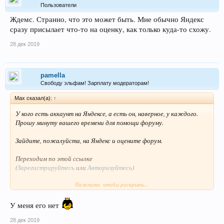
Пользователи
Ждемс. Странно, что это может быть. Мне обычно Яндекс
сразу присылает что-то на оценку, как только куда-то схожу.
28 дек 2019
pamella
Свободу эльфам! Зарплату модераторам!
Max сказал(а):
↑
У кого есть аккаунт на Яндексе, а есть он, наверное, у каждого.
Прошу минуту вашего времени для помощи форуму.
Зайдите, пожалуйста, на Яндекс и оцените форум.
Переходим по этой ссылке
(
Зарегистрируйтесь
или
Авторизуйтесь
)
Нажмите, чтобы раскрыть...
Кликаем на иконку как на скриншоте и перемещаемся в раздел
отзывов о сайтах
У меня его нет
Посмотреть вложение 71299
28 дек 2019