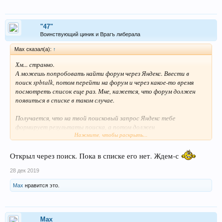
"47"
Воинствующий циник и Врагъ либерала
Max сказал(а):
↑
Хм... странно.
А можешь попробовать найти форум через Яндекс. Ввести в
поиск spbtalk, потом перейти на форум и через какое-то время
посмотреть список еще раз. Мне, кажется, что форум должен
появиться в списке в таком случае.
Получается, что на твой поисковый запрос Яндекс тебе
формирует результаты поиска, а потом должен
Нажмите, чтобы раскрыть...
поинтересоваться - понравилось ли тебе там, куда он тебе
предложил сходить )
Открыл через поиск. Пока в списке его нет. Ждем-с
28 дек 2019
Max
нравится это.
Max