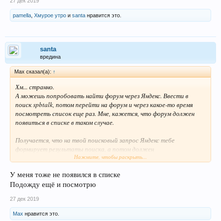
27 дек 2019
pamella
,
Хмурое утро
и
santa
нравится это.
santa
вредина
Max сказал(а):
↑
Хм... странно.
А можешь попробовать найти форум через Яндекс. Ввести в
поиск spbtalk, потом перейти на форум и через какое-то время
посмотреть список еще раз. Мне, кажется, что форум должен
появиться в списке в таком случае.
Получается, что на твой поисковый запрос Яндекс тебе
формирует результаты поиска, а потом должен
Нажмите, чтобы раскрыть...
поинтересоваться - понравилось ли тебе там, куда он тебе
предложил сходить )
У меня тоже не появился в списке
Подожду ещё и посмотрю
27 дек 2019
Max
нравится это.