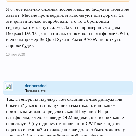
Я б тебе конечно сисоник посоветовал, но бюджета твоего не
хватит. Многие производители используют платформы. За
эти деньги можно попробовать что-то с бронзовым
сертификатом глянуть даже. Давай например посмотрим
Deepcool DA700 ( он на сколько я помню на платформе CWT),
и еще например Be Quiet System Power 9 700W, но он чуть
дороже будет.
16 июн 2020
dedbaraded
Пользователи
Так, а теперь по порядку, чем сисоник лучше дипкула или
биквита? у кого из них лучше схематика, или по каким
признакам можно определить как БП лучше? И про
платформы, имеются ввиду OEM видимо, кто из них какие
использует? (ну с дипкулом понятно) и CWT же вроде из
первого ешелона? и охлаждение же должно быть топовое у
дипкула? И что мне даст бронзовый сертификат?