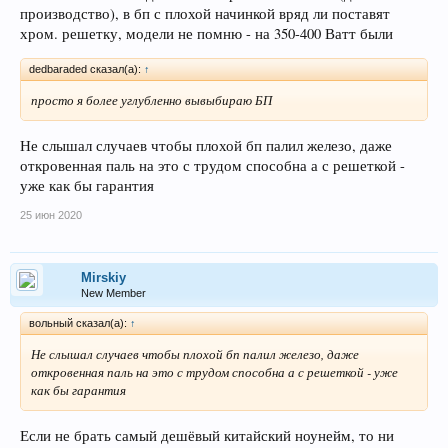
производство), в бп с плохой начинкой вряд ли поставят
хром. решетку, модели не помню - на 350-400 Ватт были
dedbaraded сказал(а):
↑
просто я более углубленно вывыбираю БП
Не слышал случаев чтобы плохой бп палил железо, даже
откровенная паль на это с трудом способна а с решеткой -
уже как бы гарантия
25 июн 2020
Mirskiy
New Member
вольный сказал(а):
↑
Не слышал случаев чтобы плохой бп палил железо, даже
откровенная паль на это с трудом способна а с решеткой - уже
как бы гарантия
Если не брать самый дешёвый китайский ноунейм, то ни