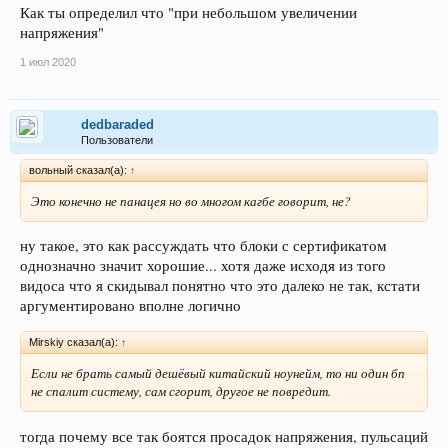
Как ты определил что "при небольшом увеличении
напряжения"
1 июл 2020
dedbaraded
Пользователи
вольный сказал(а):
↑
Это конечно не панацея но во многом кагбе говорит, не?
ну такое, это как рассуждать что блоки с сертификатом
однозначно значит хорошие... хотя даже исходя из того
видоса что я скидывал понятно что это далеко не так, кстати
аргументировано вполне логично
Mirskiy сказал(а):
↑
Если не брать самый дешёвый китайский ноунейм, то ни один бп
не спалит систему, сам сгорит, другое не повредит.
тогда почему все так боятся просадок напряжения, пульсаций