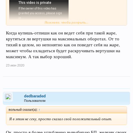
Нажмите, чтобы раскрыть...
тут рассказывается что
Когда купишь-отпиши как он ведет себя при такой жаре,
deepcool за свои деньги отличный вариант, + то что он сам
крутяться ли вертушки на максимальных оборотах. От то
делает системы охлаждения и соответственно используется свои
тихий в целом, но непонятно как он поведет себя на жаре,
качественные вертушки, говорит только в его пользу.
может чтобы охладиться будет раскручивать вертушки на
максимум. А так выбор хороший.
23 июн 2020
dedbaraded
Пользователи
вольный сказал(а):
↑
Я в этом не секу, просто сказал свой положительный опыт.
Ок, просто я более углубленно вывыбираю БП, железяк своих