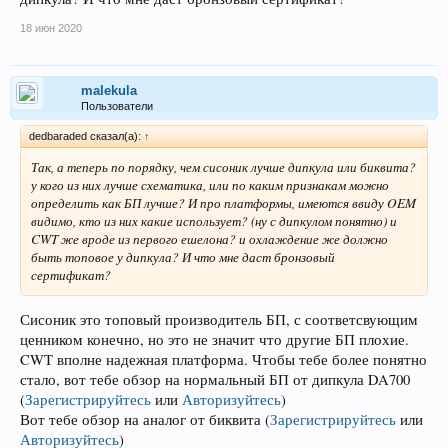
18 июн 2020
malekula
Пользователи
dedbaraded сказал(а):
↑
Так, а теперь по порядку, чем сисоник лучше дипкула или биквита?
у кого из них лучше схематика, или по каким признакам можно
определить как БП лучше? И про платформы, имеются ввиду OEM
видимо, кто из них какие использует? (ну с дипкулом понятно) и
CWT же вроде из первого ешелона? и охлаждение же должно
быть топовое у дипкула? И что мне даст бронзовый
сертификат?
Сисоник это топовый производитель БП, с соответсвующим
ценником конечно, но это не значит что другие БП плохие.
CWT вполне надежная платформа. Чтобы тебе более понятно
стало, вот тебе обзор на нормальный БП от дипкула DA700
(
Зарегистрируйтесь
или
Авторизуйтесь
)
Вот тебе обзор на аналог от биквита
(
Зарегистрируйтесь
или
Авторизуйтесь
)