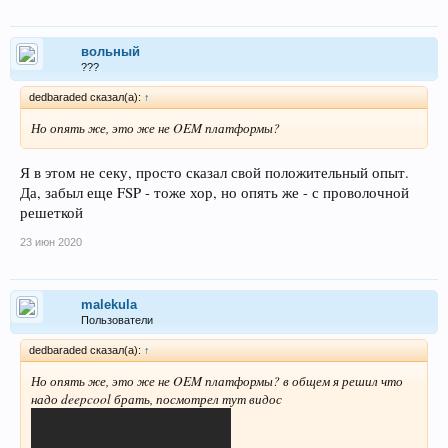
вольный
???
dedbaraded сказал(а):
↑
Но опять же, это же не OEM платформы?
Я в этом не секу, просто сказал свой положительный опыт.
Да, забыл еще FSP - тоже хор, но опять же - с проволочной
решеткой
23 июн 2020
malekula
Пользователи
dedbaraded сказал(а):
↑
Но опять же, это же не OEM платформы? в общем я решил что
надо deepcool брать, посмотрел тут видос