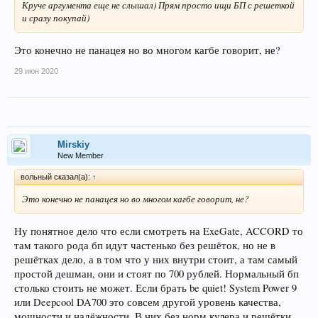
Круче аргумента еще не слышал) Прям просто ищи БП с решеткой
и сразу покупай)
Это конечно не панацея но во многом кагбе говорит, не?
29 июн 2020
Mirskiy
New Member
вольный сказал(а):
↑
Это конечно не панацея но во многом кагбе говорит, не?
Ну понятное дело что если смотреть на ExeGate, ACCORD то
там такого рода бп идут частенько без решёток, но не в
решётках дело, а в том что у них внутри стоит, а там самый
простой дешман, они и стоят по 700 рублей. Нормальный бп
столько стоить не может. Если брать be quiet! System Power 9
или Deepcool DA700 это совсем другой уровень качества,
мощности и надёжности. В них без норм кулера и решётки