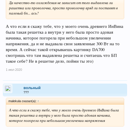
Да качество-то охлаждения не зависит от того выдавлена ли
рашетка или проволочна, просто проволочну вряд ли поставят в
паленый бп... ась?
А что если я скажу тебе, что у моего очень древнего ИнВина
была такая решетка а внутри у него была просто адовая
начинка, которое погорела при небольшом увеличении
напряжения, да и не выдавала свои заявленные 300 Вт на то
время. А сейчас такой открываешь картинку DA700
смотришь что там выдавлена решетка и считаешь что БП
такое себе? Не в решетке дело, пойми ты это)
1 июл 2020
вольный
???
malekula сказал(а):
↑
А что если я скажу тебе, что у моего очень древнего ИнВина была
такая решетка а внутри у него была просто адовая начинка,
которое погорела при небольшом увеличении напряжения