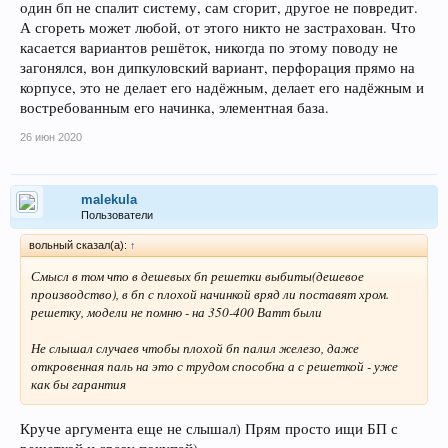
один бп не спалит систему, сам сгорит, другое не повредит.
А сгореть может любой, от этого никто не застрахован. Что
касается вариантов решёток, никогда по этому поводу не
загонялся, вон дипкуловский вариант, перфорация прямо на
корпусе, это не делает его надёжным, делает его надёжным и
востребованным его начинка, элементная база.
26 июн 2020
malekula
Пользователи
вольный сказал(а):
↑
Смысл в том что в дешевых бп решетки выбиты(дешевое
производство), в бп с плохой начинкой вряд ли поставят хром.
решетку, модели не помню - на 350-400 Ватт были
Не слышал случаев чтобы плохой бп палил железо, даже
откровенная паль на это с трудом способна а с решеткой - уже
как бы гарантия
Круче аргумента еще не слышал) Прям просто ищи БП с