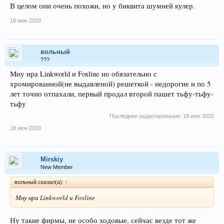
В целом они очень похожи, но у биквита шумней кулер.
18 июн 2020
вольный
???
Мну нра Linkworld и Foxline но обязательно с
хромированной(не выдавленой) решеткой - недорогие и по 5
лет точно отпахали, первый продал второй пашет тьфу-тьфу-
тьфу
Последнее редактирование:
18 июн 2020
18 июн 2020
Mirskiy
New Member
вольный сказал(а):
↑
Мну нра Linkworld и Foxline
Ну такие фирмы, не особо ходовые, сейчас везде тот же