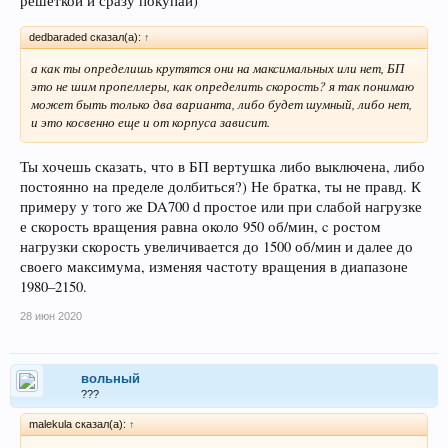
решеткой и сразу покупай)
dedbaraded сказал(а):
↑
а как ты определишь крутятся они на максимальных или нет, БП
это не шим пропеллеры, как определить скорость? я так понимаю
может быть только два варианта, либо будет шумный, либо нет,
и это косвенно еще и от корпуса зависит.
Ты хочешь сказать, что в БП вертушка либо выключена, либо
постоянно на пределе долбиться?) Не братка, ты не правд. К
примеру у того же DA700 d простое или при слабой нагрузке
е скорость вращения равна около 950 об/мин, c ростом
нагрузки скорость увеличивается до 1500 об/мин и далее до
своего максимума, изменяя частоту вращения в диапазоне
1980–2150.
28 июн 2020
вольный
???
malekula сказал(а):
↑