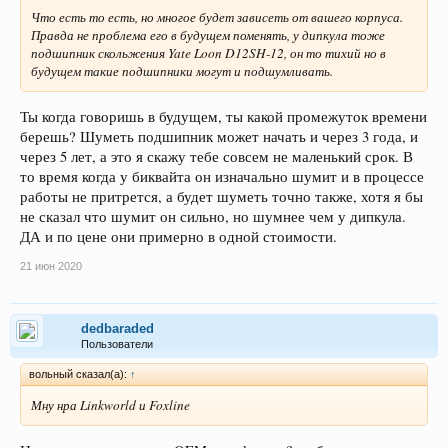
Что есть то есть, но многое будет зависеть от вашего корпуса.
Правда не проблема его в будущем поменять, у дипкула тоже
подшипник скольжения Yate Loon D12SH-12, он то тихий но в
будущем такие подшипники могут и подшумливать.
Ты когда говоришь в будущем, ты какой промежуток времени
берешь? Шуметь подшипник может начать и через 3 года, и
через 5 лет, а это я скажу тебе совсем не маленький срок. В
то время когда у биквайта он изначально шумит и в процессе
работы не притрется, а будет шуметь точно также, хотя я бы
не сказал что шумит он сильно, но шумнее чем у дипкула.
ДА и по цене они примерно в одной стоимости.
21 июн 2020
dedbaraded
Пользователи
вольный сказал(а):
↑
Мну нра Linkworld и Foxline