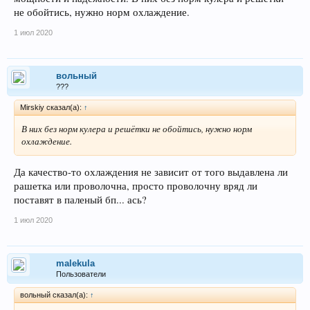
не обойтись, нужно норм охлаждение.
1 июл 2020
вольный
???
Mirskiy сказал(а):
↑
В них без норм кулера и решётки не обойтись, нужно норм
охлаждение.
Да качество-то охлаждения не зависит от того выдавлена ли
рашетка или проволочна, просто проволочну вряд ли
поставят в паленый бп... ась?
1 июл 2020
malekula
Пользователи
вольный сказал(а):
↑