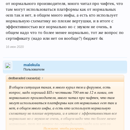
от нормального производителя, много читал про чифтек, что
там могут использоваться платформы как от нормальных
oem так и нет, в общем много инфы, а есть кто использует
нормальную схематику но плохие вертушки, и в итоге с
эффективностью все нормально но с звуком не очень, в
общем надо что то более менее нормально, тот же вопрос по
сертификату (надо или нет он вообще?) бюджет 4к
16 июн 2020
malekula
Пользователи
dedbaraded сказал(а):
↑
В общем ситуация такая, я много курил тем и форумов, есть
вопрос, надо хороший БП с честными 700 вт на 12 в линии, от
нормального производителя, много читал про чифтек, что там
могут использоваться платформы как от нормальных oem так и
нет, в общем много инфы, а есть кто использует нормальную
схематику но плохие вертушки, и в итоге с эффективностью все
нормально но с звуком не очень, в общем надо что то более менее
нормально, тот же вопрос по сертификату (надо или нет он
Нажмите, чтобы раскрыть...
вообще?) бюджет 4к