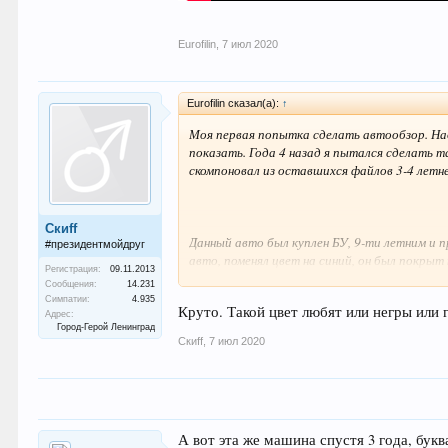
Eurofilin
,
7 июл 2020
Eurofilin сказал(а):
↑
Моя первая попытка сделать автообзор. Надею
показать. Года 4 назад я пытался сделать та
скомпоновал из оставшихся файлов 3-4 летн
Скиff
Данный авто был куплен БУ, 9-ти летним и п
#президентмойдруг
авто, поменял цвет на синий, он был покрыт
Регистрация:
09.11.2013
фотографировались, его использовали даже 
Сообщения:
14.231
не все компании и их сайты пережили послед
Симпатии:
4.935
Круто. Такой цвет любят или негры или г
дополнительные опции, такие, как люк, кожа
Адрес:
Город-Герой Ленинград
этот автомобиль.
Скиff
,
7 июл 2020
А вот эта же машина спустя 3 года, бук