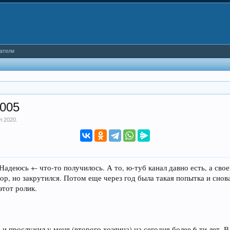
атели
2005
л 2020
.
адеюсь +- что-то получилось. А то, ю-туб канал давно есть, а своег
зор, но закрутился. Потом еще через год была такая попытка и снова
этот ролик.
и прослужил у меня (второго хозяина) на сегодня более 6-ти лет. В