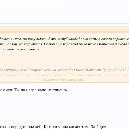
сь +- что-то получилось. А то, ю-туб канал давно есть, а своего верного ко
кой обзор, но закрутился. Потом еще через год была такая попытка и снова з
ей давности этот ролик.
рослужил у меня (второго хозяина) на сегодня более 6-ти лет. В период 2017
 красивой, довольно дорогой синей пленкой. В этот период он даже успел "п
Нажмите, чтобы раскрыть...
компании для рекламных фото на его фоне. К сожалению я не нашел в инернет
ние 3 года. Все течет, все меняется. На самом деле покупая новый автомоби
омики. Ты на негра явно не тянешь...
нный салон, би-ксенон, заводские литые диски и многое другое, что уже есть 
вально перед продажей. Кстати ушла моментом. За 2 дня