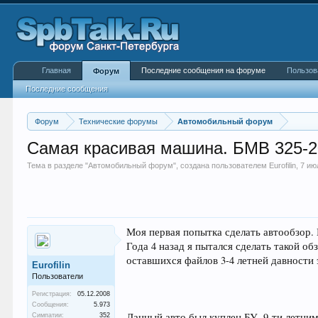
Главная
Последние сообщения на форуме
Пользов
Форум
Последние сообщения
Форум
Технические форумы
Автомобильный форум
Самая красивая машина. БМВ 325-
Тема в разделе "
Автомобильный форум
", создана пользователем
Eurofilin
,
7 ию
Моя первая попытка сделать автообзор. Н
Года 4 назад я пытался сделать такой об
оставшихся файлов 3-4 летней давности 
Eurofilin
Пользователи
Регистрация:
05.12.2008
Сообщения:
5.973
Данный авто был куплен БУ, 9-ти летним 
Симпатии:
352