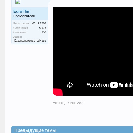
Eurofilin
Пользователи
Регистрация:
05.12.2008
Сообщения:
5.973
Симпатии:
352
Адрес:
Краснознаменск-на-Неве
Eurofilin
,
16 июл 2020
Предыдущие темы