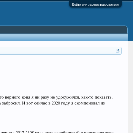
Войти или зарегистрироваться
о верного коня я ни разу не удосужился, как-то показать.
 забросил. И вот сейчас в 2020 году я скомпоновал из
 период 2017-2108 года этот серебристый в оригинале авто,