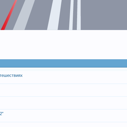
утешествиях
2”