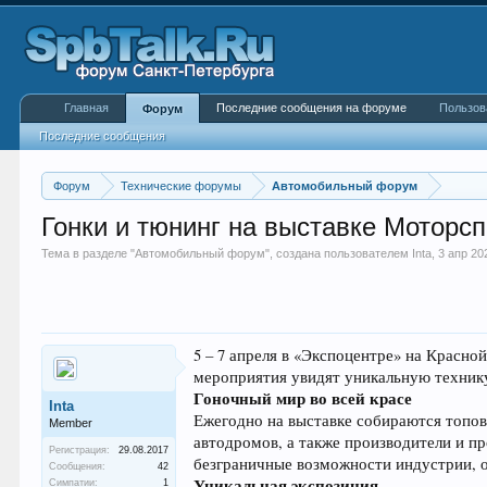
Главная
Последние сообщения на форуме
Пользов
Форум
Последние сообщения
Форум
Технические форумы
Автомобильный форум
Гонки и тюнинг на выставке Моторс
Тема в разделе "
Автомобильный форум
", создана пользователем
Inta
,
3 апр 20
5 – 7 апреля в «Экспоцентре» на Красн
мероприятия увидят уникальную технику
Гоночный мир во всей красе
Inta
Ежегодно на выставке собираются топов
Member
автодромов, а также производители и п
Регистрация:
29.08.2017
безграничные возможности индустрии, 
Сообщения:
42
Уникальная экспозиция
Симпатии:
1