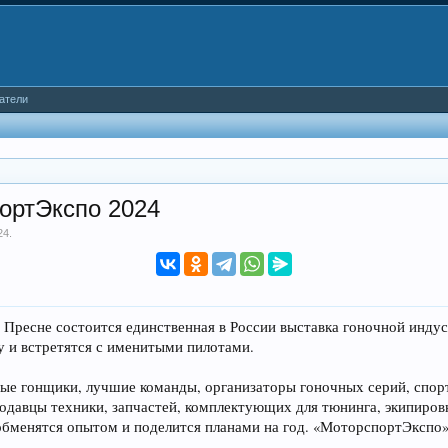
атели
портЭкспо 2024
24
.
ой Пресне состоится единственная в России выставка гоночной инд
 и встретятся с именитыми пилотами.
ые гонщики, лучшие команды, организаторы гоночных серий, спор
родавцы техники, запчастей, комплектующих для тюнинга, экипиро
обменятся опытом и поделится планами на год. «МоторспортЭкспо»