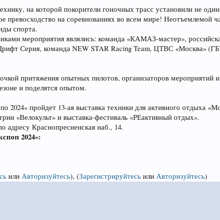
ехнику, на которой покорители гоночных трасс установили не один
е превосходство на соревнованиях во всем мире! Неотъемлемой ч
иды спорта.
никами мероприятия являлись: команда «КАМАЗ-мастер», российск
 Дрифт Серия, команда NEW STAR Racing Team, ЦТВС «Москва» (ГБУ
точкой притяжения опытных пилотов, организаторов мероприятий и
езоне и поделятся опытом.
о 2024» пройдет 13-ая выставка техники для активного отдыха «М
трии «Велокульт» и выставка-фестиваль «РЕактивный отдых».
о адресу Краснопресненская наб., 14.
споп 2024»:
сь
или
Авторизуйтесь
)
,
(
Зарегистрируйтесь
или
Авторизуйтесь
)