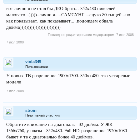
вот лично я не стал бы ДЕО брать..-852х480 пикселей-
маловато...)))))..лично я.....САМСУНГ ...сцуко 80 тыщей...но
как показывает..как показывает.....подождем обвала
дюйма))))))))))))))))))))))))))
Последнее редактирование модератором:
7 июл 2008
7 июл 2008
viola349
Пользователи
У новых ТВ разрешение 1900х1300. 850хх480- это устарелые
модели
7 июл 2008
stroin
Неактивный участник
Обратите внимание на диагональ - 32 дюйма. У ЖК -
1366х768, у плазм - 852х480. Full HD-разрешение 1920х1080
бывет у тв с диагональю более 40 дюймов.